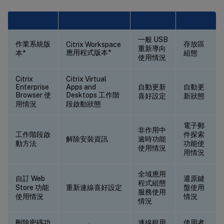
一般 USB
作業系統版
存放區
Citrix Workspace
重新導向
應用程式版本*
本*
組態
使用情況
Citrix
Citrix Virtual
Enterprise
Apps and
自動更新
自動更
Browser 使
Desktops 工作階
喜好設定
新狀態
用情況
段啟動狀態
電子郵
非作用中
工作階段啟
件探索
解除安裝資訊
逾時功能
動方法
功能使
使用情況
用情況
全域應用
自訂 Web
還原鍵
程式組態
Store 功能
重新連線喜好設定
盤使用
服務使用
使用情況
情況
情況
刪除密碼功
連線租用
使用者