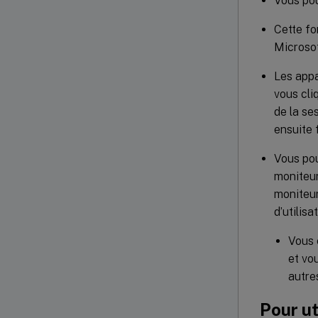
Vous pou
Cette fo
Microso
Les appa
vous cli
de la se
ensuite 
Vous pou
moniteur
moniteur
d’utilisa
Vous 
et vo
autre
Pour ut