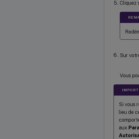
Cliquez 
REMA
Redéma
Sur votr
Vous pou
IMPORT
Si vous r
lieu de c
comporte
aux
Par
Autoris