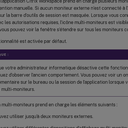
l’application Citrix Workspace prend en charge plusieurs moni
ention manuelle. Si aucun moniteur externe n’est connecté à l’a
ur la barre d’outils de session est masquée. Lorsque vous co
c les autorisations requises, l’icône multi-moniteurs est visibl
, vous pouvez voir la fenêtre s’étendre sur tous les moniteurs 
ionnalité est activée par défaut.
UE :
e votre administrateur informatique désactive cette fonction
uez d’observer l’ancien comportement. Vous pouvez voir un o
mentaire sur le bureau ou la session de l’application lorsque 
e multi-moniteurs.
 multi-moniteurs prend en charge les éléments suivants :
vez utiliser jusqu’à deux moniteurs externes.