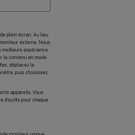
e plein écran. Au lieu
u moniteur externe. Nous
 meilleure expérience
er le contenu en mode
 Mac, déplacez le
enêtre, puis choisissez
rents appareils. Vous
e d’outils pour chaque
mode moniteur unique