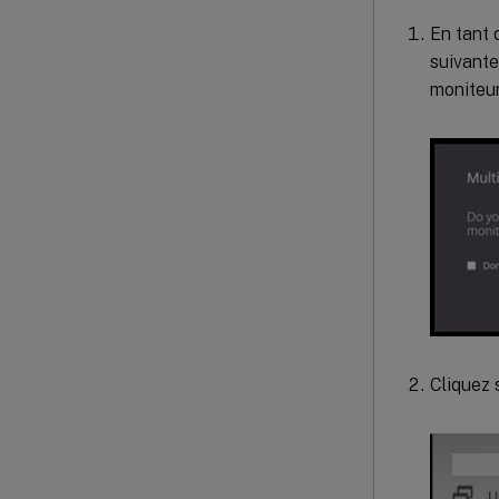
En tant 
suivante
moniteur
Cliquez 