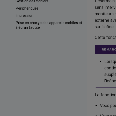
Désormais, 
Gestion des fichiers
sans interv
Périphériques
moniteurs s
Impression
externe ave
Prise en charge des appareils mobiles et
sur l’icône
à écran tactile
Cette fonct
REMARQ
Lorsqu
contin
supplé
l’icôn
La fonction
Vous pou