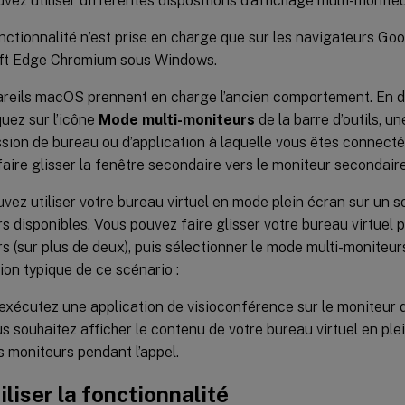
vez utiliser différentes dispositions d’affichage multi-moniteu
nctionnalité n’est prise en charge que sur les navigateurs Go
ft Edge Chromium sous Windows.
reils macOS prennent en charge l’ancien comportement. En d’
quez sur l’icône
Mode multi-moniteurs
de la barre d’outils, u
ssion de bureau ou d’application à laquelle vous êtes connect
faire glisser la fenêtre secondaire vers le moniteur secondaire
vez utiliser votre bureau virtuel en mode plein écran sur un
s disponibles. Vous pouvez faire glisser votre bureau virtuel 
s (sur plus de deux), puis sélectionner le mode multi-moniteurs
tion typique de ce scénario :
exécutez une application de visioconférence sur le moniteur d
us souhaitez afficher le contenu de votre bureau virtuel en ple
s moniteurs pendant l’appel.
iliser la fonctionnalité