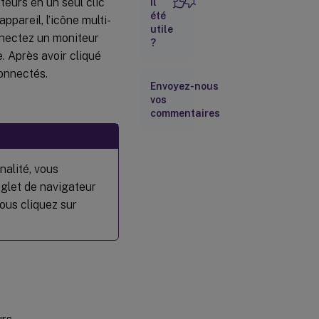
teurs en un seul clic
il
été
ppareil, l’icône multi-
utile
nnectez un moniteur
?
e. Après avoir cliqué
connectés.
Envoyez-nous
vos
commentaires
nalité, vous
nglet de navigateur
vous cliquez sur