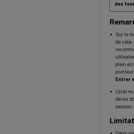
des fen
Remar
Sur le m
de cela,
recomma
utilisat
plein éc
pointeur
Entrer 
L’état m
devez do
session.
Limitat
Dans une