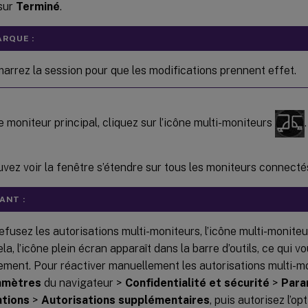
sur
Terminé
.
RQUE :
rrez la session pour que les modifications prennent effet.
e moniteur principal, cliquez sur l’icône multi-moniteurs
.
vez voir la fenêtre s’étendre sur tous les moniteurs connecté
ANT :
efusez les autorisations multi-moniteurs, l’icône multi-moniteu
ela, l’icône plein écran apparaît dans la barre d’outils, ce qui 
ment. Pour réactiver manuellement les autorisations multi-m
amètres
du navigateur >
Confidentialité et sécurité
>
Para
ations
>
Autorisations supplémentaires
, puis autorisez l’op