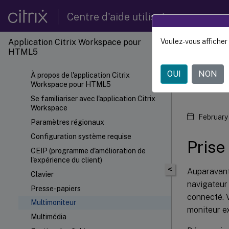
Centre d'aide utilisateur
Application Citrix Workspace pour
Voulez-vous afficher 
Applic
HTML5
OUI
NON
À propos de l'application Citrix
Mul
Workspace pour HTML5
Se familiariser avec l'application Citrix
Workspace
February
Paramètres régionaux
Configuration système requise
Prise
CEIP (programme d'amélioration de
l'expérience du client)
<
Auparavant,
Clavier
navigateur 
Presse-papiers
connecté. V
Multimoniteur
moniteur e
Multimédia