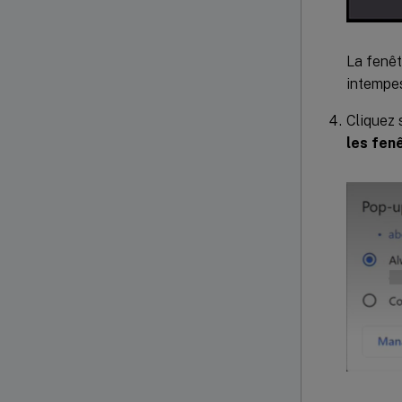
La fenêt
intempes
Cliquez 
les fen