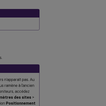
s.
rs n’apparaît pas. Au
vous ramène à l’ancien
oniteurs, accédez
mètres des sites
>
tion
Positionnement