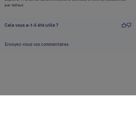
par défaut.
Cela vous a-t-il été utile ?
Envoyez-nous vos commentaires
Commentaires sur le site
Vos préférences de confidentialité
Confidentialité et