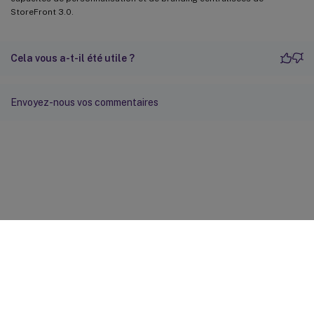
StoreFront 3.0.
Cela vous a-t-il été utile ?
Envoyez-nous vos commentaires
Commentaires sur le site
Vos préférences de confidentialité
Confidentialité et