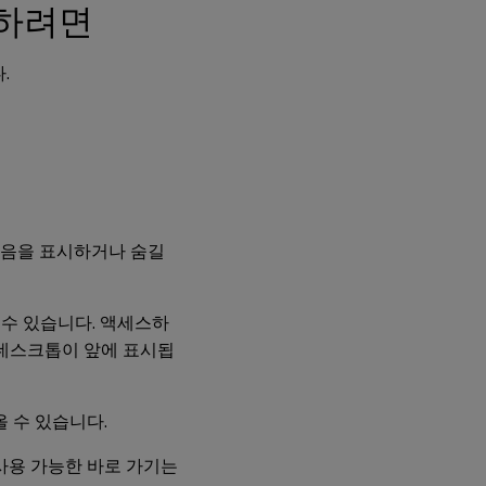
동하려면
마
이
크
.
또
는
웹
캠
을
설
정
하
려
면
구 모음을 표시하거나 숨길
USB
장치
 수 있습니다. 액세스하
자동
 데스크톱이 앞에 표시됩
연결
기본
설정
변경
 수 있습니다.
 사용 가능한 바로 가기는
웹