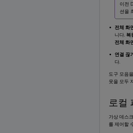
이전 D
션을 
전체 화
니다.
복
전체 화
연결 끊
다.
도구 모음을
웃을 모두 
로컬 
가상 데스크
를 제어할 