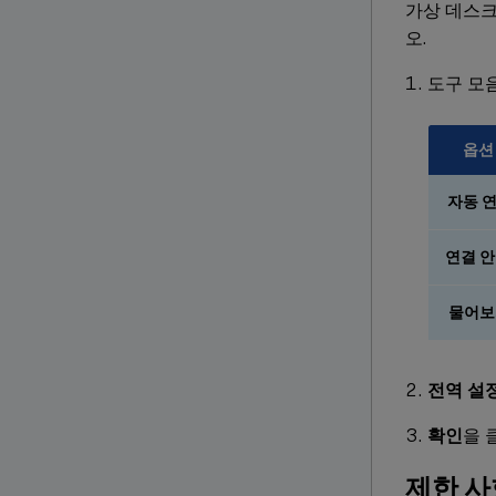
가상 데스크
오.
도구 모
옵션
자동 
연결 안
물어보
전역 설
확인
을 
제한 사