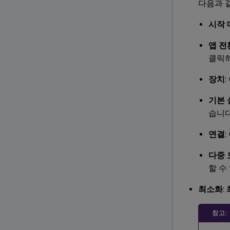
다음과 
시작 
앱 전
클릭하
장치
기본 
습니다
연결
다중 
할 수
최소화
:
참고: