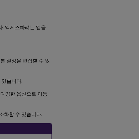
캠
리
디
렉
션
을
니다. 액세스하려는 앱을
위
한
배
경
흐
림
본 설정을 편집할 수 있
디
지
 있습니다.
털
카
는 다양한 옵션으로 이동
메
라
또
는
소화할 수 있습니다.
스
캐
너
를
설