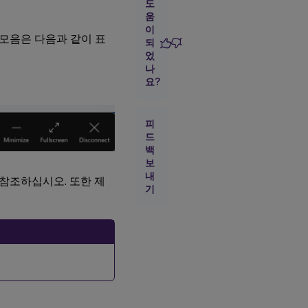
치
도
로
움
이
이
동
구 모음은 다음과 같이 표
되
하
었
려
나
면
요?
로
컬
피
파
드
일
백
의
보
액
내
세
참조하십시오. 또한 제
기
스
방
법
을
제
어
하
.
려
면