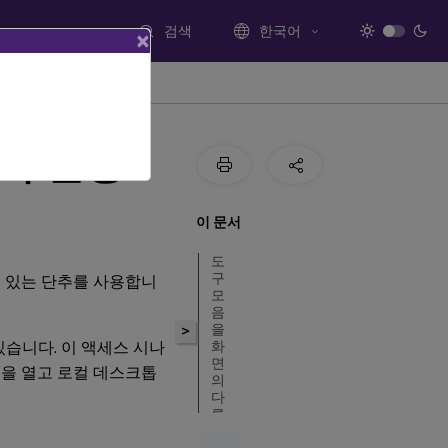
검색
한국어
×
식 변경
이 문서
도
구
음에 있는 단추를 사용합니
모
음
을
>
습니다. 이 액세스 시나
화
면
크톱을 열고 로컬 데스크톱
의
다
른
위