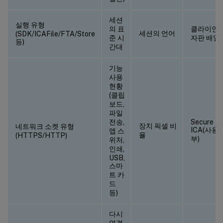
세션
실행 유형
의 표
클라이언
세션의 언어
(SDK/ICAFile/FTA/Store
준 시
자판 배열
등)
간대
기능
사용
현황
(클립
보드,
파일
전송,
Secure
장치 픽셀 비
네트워크 소켓 유형
ICA(사용 
앱 스
율
(HTTPS/HTTP)
부)
위처,
인쇄,
USB,
스마
트 카
드
등)
다시