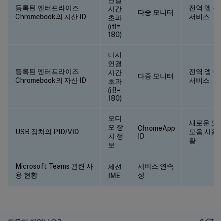
연결
등록된 엔터프라이즈
전역 앱 
시간
다중 모니터
Chromebook의 자산 ID
서비스
초과
(if!=
180)
다시
연결
등록된 엔터프라이즈
전역 앱 
시간
다중 모니터
Chromebook의 자산 ID
서비스
초과
(if!=
180)
오디
새로운 도
오 장
ChromeApp
USB 장치의 PID/VID
모음 사용
치 정
ID
황
보
Microsoft Teams 관련 사
서비스 연속
세션
용 현황
성
IME