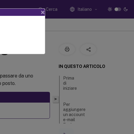
Cerca
Italiano
×
nge
IN QUESTO ARTICOLO
 passare da uno
Prima
o posto.
di
iniziare
>
Per
aggiungere
un account
e-mail
Exchange
per iOS e