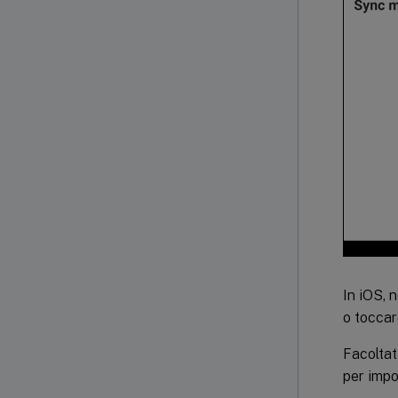
In iOS, 
o tocca
Facoltat
per impo