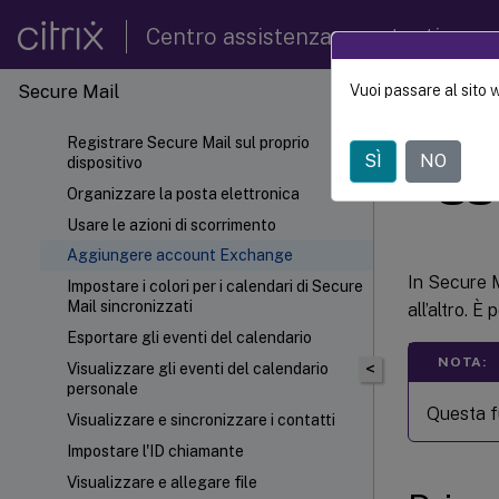
Centro assistenza per utenti
Secure Mail
Vuoi passare al sito 
Secure
Registrare Secure Mail sul proprio
SÌ
NO
dispositivo
Agg
Organizzare la posta elettronica
Usare le azioni di scorrimento
Aggiungere account Exchange
In Secure M
Impostare i colori per i calendari di Secure
Mail sincronizzati
all’altro. È
Esportare gli eventi del calendario
NOTA:
<
Visualizzare gli eventi del calendario
personale
Questa fu
Visualizzare e sincronizzare i contatti
Impostare l'ID chiamante
Visualizzare e allegare file