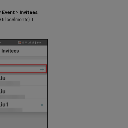
 Event
>
Invitees
,
ti localmente). I