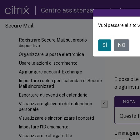
Centro assistenza per utenti
Secure Mail
Vuoi passare al sito 
Secure
Registrare Secure Mail sul proprio
SÌ
NO
dispositivo
Most
Organizzare la posta elettronica
Usare le azioni di scorrimento
Aggiungere account Exchange
È possibile
Impostare i colori per i calendari di Secure
Mail sincronizzati
o agli inviti
Esportare gli eventi del calendario
NOTA:
<
Visualizzare gli eventi del calendario
personale
Questa fu
Visualizzare e sincronizzare i contatti
Impostare l'ID chiamante
L’immagine 
Visualizzare e allegare file