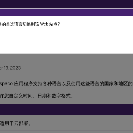
的首选语言切换到该 Web 站点?
x Workspace 应用程序
适用于 Linux 的 Citrix Workspace 应用程序
设置
r 19, 2023
 Workspace 应用程序支持各种语言以及使用这些语言的国家和地
许您自定义时间、日期和数字格式。
适用于云部署。