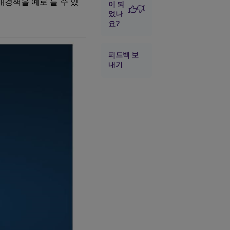
배경색을 예로 들 수 있
이 되
었나
요?
피드백 보
내기