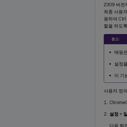
2309 버전
최종 사용자
용하여 Ctrl
할을 하도록
참고:
매핑은
설정을
이 기
사용자 정의
Chrome
설정
>
다음 화