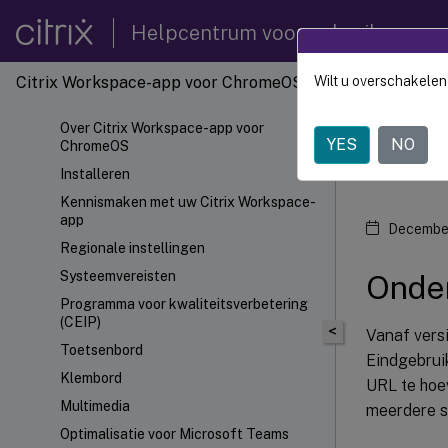
Helpcentrum voor gebruikers
Citrix Workspace-app voor ChromeOS
Wilt u overschakelen
Citrix
Over Citrix Workspace-app voor
YES
NO
ChromeOS
Inst
Installeren
Kennismaken met uw Citrix Workspace-
app
Decembe
Regionale instellingen
Systeemvereisten
Onder
Programma voor kwaliteitsverbetering
(CEIP)
<
Vanaf vers
Toetsenbord
Eindgebrui
Klembord
URL te hoe
Multimedia
meerdere s
Optimalisatie voor Microsoft Teams