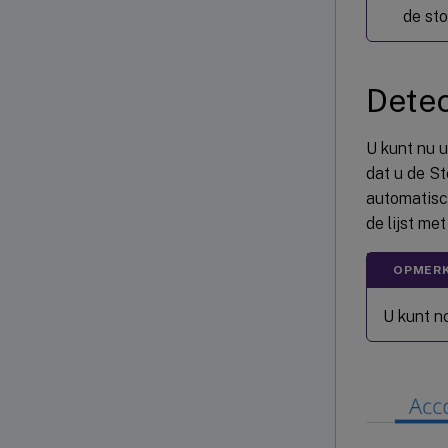
de sto
Detec
U kunt nu 
dat u de S
automatisc
de lijst me
OPMERK
U kunt n