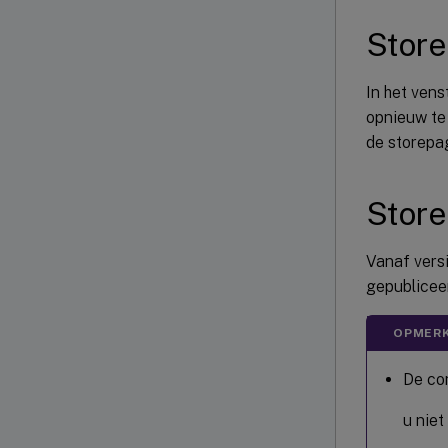
Store
In het ven
opnieuw te 
de storepa
Store
Vanaf vers
gepublicee
OPMERK
De con
u niet