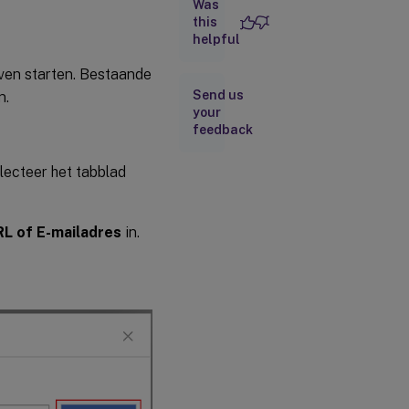
Was
this
helpful
Store
vernieuwen
ven starten. Bestaande
Send us
n.
Detectie
your
van
feedback
stores
via e-
mail
ecteer het tabblad
Korte
naam
L of E-mailadres
in.
voor
store-
URL