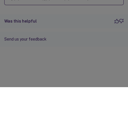
Was this helpful
Send us your feedback
Site feedback
Ваши настройки конфиденциальности
Privacy and legal terms