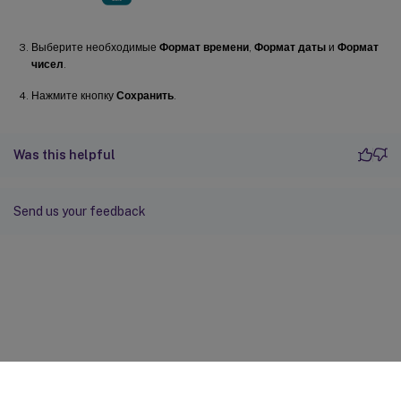
Выберите необходимые
Формат времени
,
Формат даты
и
Формат
чисел
.
Нажмите кнопку
Сохранить
.
Was this helpful
Send us your feedback