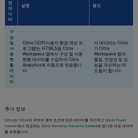
된
설명
용도
데
이
터
구
성
및
Citrix CEIP(사용자 환경 개선 프
이 데이터는 Citrix
사
로그램)는 HTML5용 Citrix
가 Citrix
용
Workspace 앱에서 구성 및 사용
Workspace 앱의
현
현황 데이터를 수집하여 Citrix
품질, 안정성 및 성
황
Analytics에 자동으로 전송합니
능을 개선하는 데
데
다.
도움이 됩니다.
이
터
추가 정보
Citrix는 Citrix와 귀하의 계약 조건에 따라 데이터를 처리하고
Citrix Trust
Center
에서 제공되는
Citrix Services Security Exhibit
에 명시된 대로 데이터
를 보호합니다.