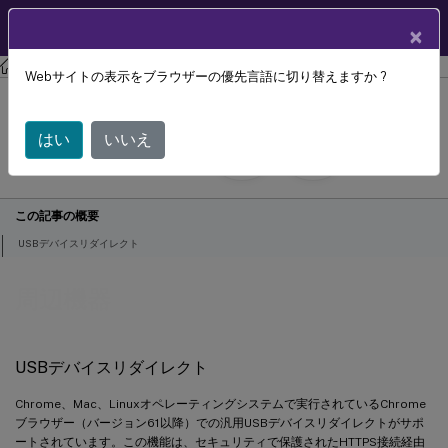
ユーザーヘルプ
JA
×
センター
Citrix Workspaceアプリ
HTML5向けCitrix Workspaceアプリ
Webサイトの表示をブラウザーの優先言語に切り替えますか ?
周辺機器
はい
いいえ
September 20,
2023
この記事の概要
USBデバイスリダイレクト
周辺機器
USBデバイスリダイレクト
Chrome、Mac、Linuxオペレーティングシステムで実行されているChrome
ブラウザー（バージョン61以降）での汎用USBデバイスリダイレクトがサポ
ートされています。この機能は、セキュリティで保護されたHTTPS接続経由