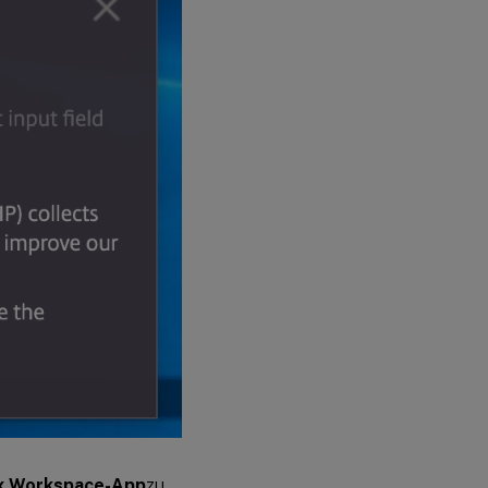
rix Workspace-App
zu