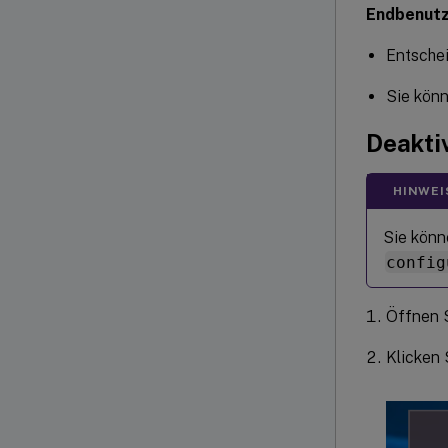
Endbenutz
Entschei
Sie könn
Deakti
HINWEI
Sie könn
config
Öffnen 
Klicken 