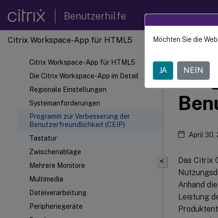
Benutzerhilfe
Citrix Workspace-App für HTML5
Möchten Sie die Web
Citrix
Citrix Workspace-App für HTML5
JA
NEIN
Pro
Die Citrix Workspace-App im Detail
Regionale Einstellungen
Benu
Systemanforderungen
Programm zur Verbesserung der
Benutzerfreundlichkeit (CEIP)
April 30,
Tastatur
Zwischenablage
Das Citrix
<
Mehrere Monitore
Nutzungsda
Multimedia
Anhand dies
Dateiverarbeitung
Leistung d
Peripheriegeräte
Produktent