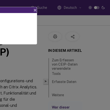
Suche
Deutsch
×
g der
P)
IN DIESEM ARTIKEL
Zum Erfassen
von CEIP-Daten
verwendete
Tools
onfigurations- und
>
Erfasste Daten
an Citrix Analytics.
t, Funktionalität und
Weitere
 für die
Informationen
sonal- und
War dieser