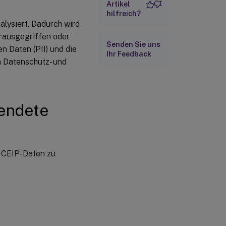
Artikel
CEIP-Daten an
hilfreich?
Citrix Analytics
alysiert. Dadurch wird
erausgegriffen oder
Senden Sie uns
n Daten (PII) und die
Ihr Feedback
 Datenschutz- und
endete
e CEIP-Daten zu
.