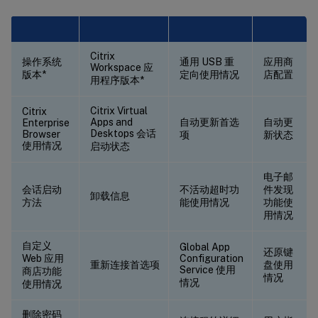
Citrix
操作系统
通用 USB 重
应用商
Workspace 应
版本*
定向使用情况
店配置
用程序版本*
Citrix Virtual
Citrix
Apps and
自动更新首选
自动更
Enterprise
Desktops 会话
Browser
项
新状态
使用情况
启动状态
电子邮
会话启动
不活动超时功
件发现
卸载信息
方法
能使用情况
功能使
用情况
自定义
Global App
还原键
Web 应用
Configuration
重新连接首选项
盘使用
Service 使用
商店功能
情况
情况
使用情况
删除密码