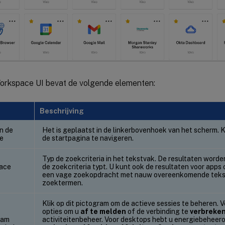
Workspace UI bevat de volgende elementen:
Beschrijving
an de
Het is geplaatst in de linkerbovenhoek van het scherm. K
ie
de startpagina te navigeren.
Typ de zoekcriteria in het tekstvak. De resultaten word
pace
de zoekcriteria typt. U kunt ook de resultaten voor apps
een vage zoekopdracht met nauw overeenkomende tekst
zoektermen.
Klik op dit pictogram om de actieve sessies te beheren. 
opties om u
af te melden
of de verbinding te
verbreke
ram
activiteitenbeheer. Voor desktops hebt u energiebeheer