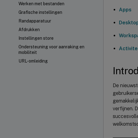
Werken met bestanden
Apps
Grafische instellingen
Randapparatuur
Deskto
Afdrukken
Worksp
Instellingen store
Ondersteuning voor aanraking en
Activit
mobiliteit
URL-omleiding
Intro
De nieuwst
gebruikerse
gemakkelij
verfijnen. 
succesvolle
welkomstsc