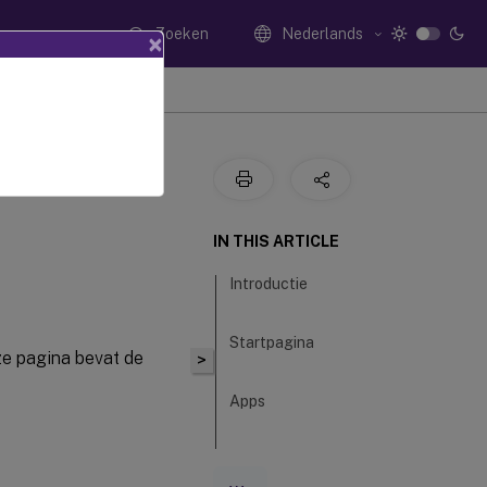
Zoeken
Nederlands
×
IN THIS ARTICLE
Introductie
Startpagina
ze pagina bevat de
>
Apps
Desktops