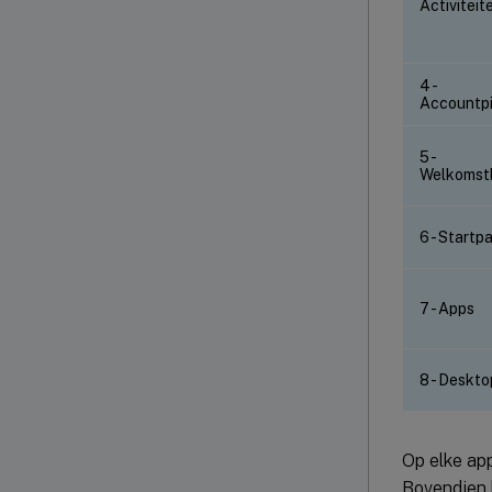
Activitei
4 -
Accountp
5 -
Welkomstb
6 - Startp
7 - Apps
8 - Deskto
Op elke app
Bovendien h