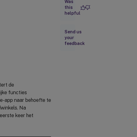
Was
this
Gebruikersinterface
helpful
met eenvoudige
weergave
Workspace
Send us
zoeken
your
feedback
Activiteitenbeheer
tert de
jke functies
ce-app naar behoefte te
dwinkels. Na
 eerste keer het