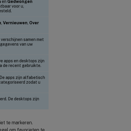
n
en
Gedwongen
htbaar voor u,
esteld.
n
,
Vernieuwen
,
Over
g, verschijnen samen met
 gegevens van uw
De apps en desktops zijn
a de recent gebruikte.
De apps zijn alfabetisch
categoriseerd zodat u
erd. De desktops zijn
iet te markeren.
egel om favorieten te