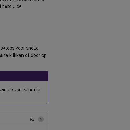
t hebt u de
esktops voor snelle
na
te klikken of door op
 van de voorkeur die