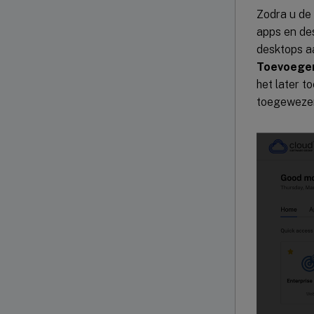
Zodra u de 
apps en de
desktops aa
Toevoegen
het later t
toegewezen