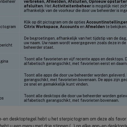
tenbeheer
verbreken, Afmelden, Afsluiten, Opnieuw opstarte
afsluiten
. Het
Activiteitenbeheer
is mogelijk niet zic
afhankelijk van de voorkeur die door uw beheerder is ing
Klik op dit pictogram om de opties
Accountinstellinge
ictogram
Citrix Workspace
,
Accounts
en
Afmelden
te bekijken.
De begroetingen, afhankelijk van het tijdstip van de da
uw naam. Uw naam wordt weergegeven zoals deze in de
ericht
beheerder staat.
Toont alle favorieten en vijf recente apps en desktops. 
agina
alfabetisch gerangschikt, met favorieten eerst en daarn
Toont alle apps die door uw beheerder worden geleverd. 
gerangschikt, met favorieten bovenaan. De apps zijn ge
ze snel en gemakkelijk kunt vinden.
Toont alle desktops die door uw beheerder worden gelev
ps
alfabetisch gerangschikt, met favorieten bovenaan.
- en desktoptegel hebt u het sterpictogram om deze als favor
ebt u een menu met drie stippen (…) op elke app- en desktopt