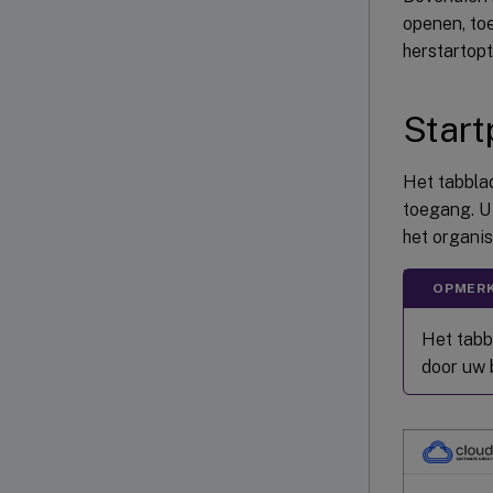
openen, toe
herstartopt
Start
Het tabbl
toegang. U
het organis
OPMER
Het tab
door uw 