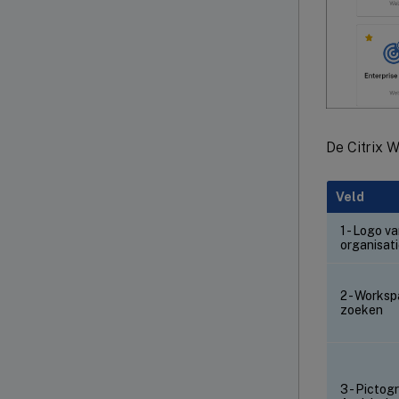
De Citrix 
Veld
1 - Logo v
organisat
2 - Works
zoeken
3 - Pictog