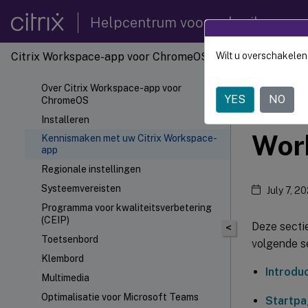
Helpcentrum voor gebruikers
Citrix Workspace-app voor ChromeOS
Wilt u overschakelen
Citrix
Over Citrix Workspace-app voor
YES
NO
ChromeOS
Maak
Installeren
Wor
Kennismaken met uw Citrix Workspace-
app
Regionale instellingen
Systeemvereisten
July 7, 2
Programma voor kwaliteitsverbetering
(CEIP)
Deze secti
<
Toetsenbord
volgende s
Klembord
Introdu
Multimedia
Optimalisatie voor Microsoft Teams
Startpa