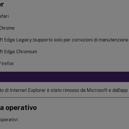
er
fari
Chrome
t Edge Legacy (supporto solo per correzioni di manutenzione 
ft Edge Chromium
Firefox
to di Internet Explorer è stato rimosso da Microsoft e dall’app
a operativo
operativi