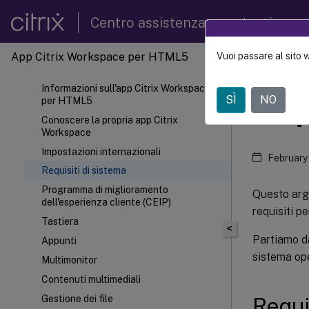
Centro assistenza per utenti
App Citrix Workspace per HTML5
Vuoi passare al sito 
App Ci
Informazioni sull'app Citrix Workspace
SÌ
NO
per HTML5
Requ
Conoscere la propria app Citrix
Workspace
Impostazioni internazionali
February
Requisiti di sistema
Programma di miglioramento
Questo argo
dell'esperienza cliente (CEIP)
requisiti pe
Tastiera
<
Partiamo da
Appunti
sistema ope
Multimonitor
Contenuti multimediali
Requi
Gestione dei file