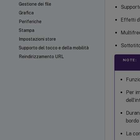
Gestione dei file
Supporto
Grafica
Effetti 
Periferiche
Stampa
Multifre
Impostazioni store
Sottotito
Supporto del tocco e della mobilità
Reindirizzamento URL
NOTE:
Funzio
Per im
dell’i
Durant
bordo 
La con