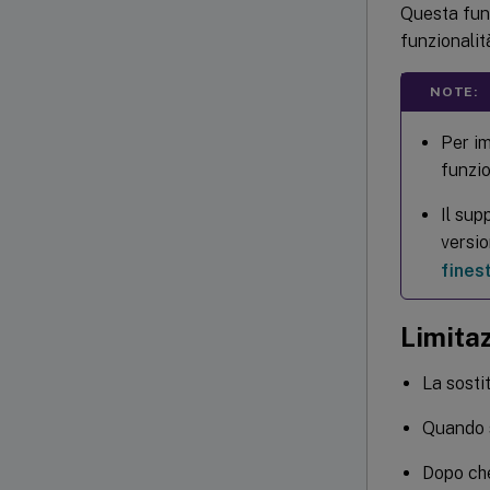
Questa fun
funzionalit
NOTE:
Per im
funzio
Il sup
versio
fines
Limitaz
La sosti
Quando s
Dopo che 