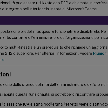
zionalità può essere utilizzata con P2P e chiamate in confer
à è integrata nell’interfaccia utente di Microsoft Teams.
postazione predefinita, questa funzionalità è disabilitata. Per
nalità, contattare l’amministratore dell’organizzazione per ric
porto multi-finestra è un prerequisito che richiede un aggiorn
ne 2112 o superiore. Per ulteriori informazioni, vedere
Riunioni
tre
.
ioni
tuzione dello sfondo definita dall’amministratore e dall’utente
i abilita questa funzionalità, si potrebbero riscontrare problem
la sessione ICA è stata ricollegata, l’effetto viene disattivato.