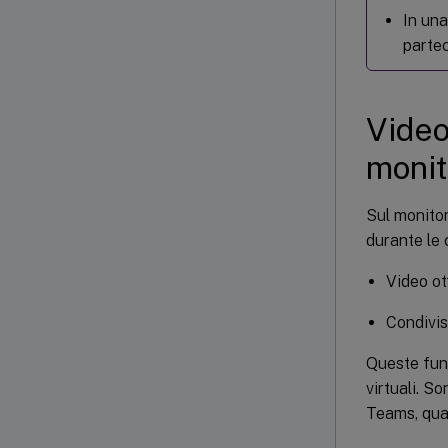
In una
partec
Video
monit
Sul monitor
durante le 
Video ot
Condivis
Queste funz
virtuali. S
Teams, quan