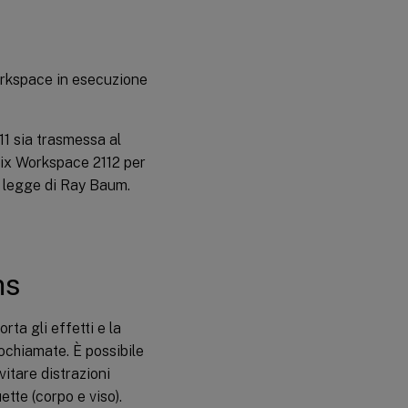
Workspace in esecuzione
11 sia trasmessa al
rix Workspace 2112 per
 legge di Ray Baum.
ms
ta gli effetti e la
ochiamate. È possibile
vitare distrazioni
tte (corpo e viso).