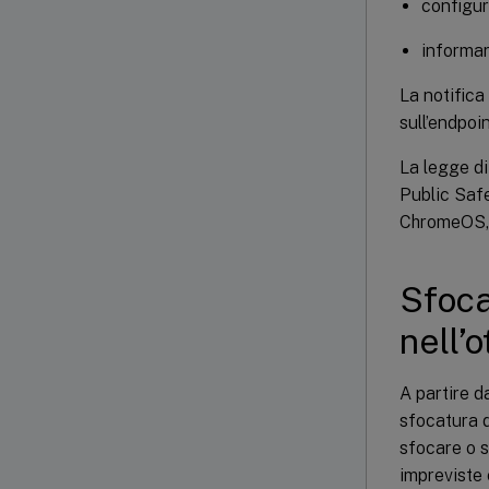
configur
informar
La notifica
sull’endpoi
La legge di
Public Safe
ChromeOS, 
Sfoca
nell’
A partire d
sfocatura d
sfocare o s
impreviste 