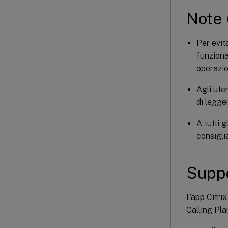
Note 
Per evit
funziona
operazio
Agli ute
di legger
A tutti 
consiglia
Suppo
L’app Citri
Calling Pla