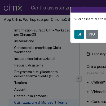
Centro assistenza per utenti
App Citrix Workspace per ChromeOS
Vuoi passare al sito 
App Ci
Informazioni sull'app Citrix Workspace
SÌ
NO
per ChromeOS
Otti
Installazione
Conoscere la propria app Citrix
Workspace
February
Impostazioni internazionali
Requisiti di sistema
Ora è possi
Programma di miglioramento
sessioni di 
dell'esperienza cliente (CEIP)
<
Chiamate
Tastiera
Appunti
Videoch
Contenuti multimediali
Condivis
Ottimizzazione di Microsoft Teams