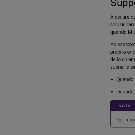
Suppo
A partire d
selezionare
quando Mic
Ad esempio,
proprio end
delle chiam
suoneria se
Quando n
Quando l
NOTA
Per impos