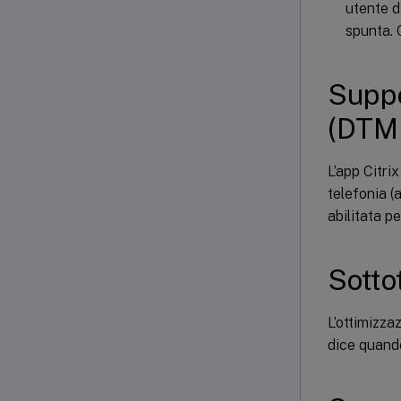
utente d
spunta. 
Suppo
(DTMF
L’app Citri
telefonia 
abilitata p
Sotto
L’ottimizza
dice quando