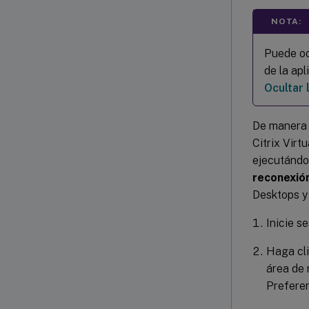
NOTA:
Puede oc
de la ap
Ocultar 
De manera
Citrix Vir
ejecutándo
reconexió
Desktops y
Inicie s
Haga cli
área de 
Prefere