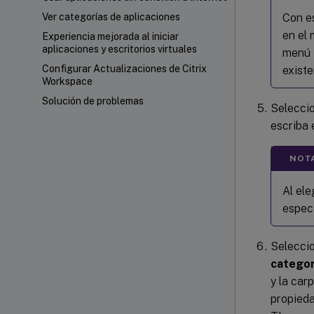
Con es
Ver categorías de aplicaciones
en el 
Experiencia mejorada al iniciar
aplicaciones y escritorios virtuales
menú I
Configurar Actualizaciones de Citrix
exist
Workspace
Solución de problemas
Selecci
escriba 
NOT
Al ele
especi
Selecci
categor
y la car
propieda