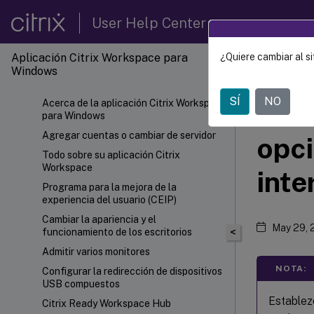
User Help Center
Aplicación Citrix Workspace para
¿Quiere cambiar al si
Aplica
Windows
SÍ
NO
Acerca de la aplicación Citrix Workspace
Conf
para Windows
Agregar cuentas o cambiar de servidor
opc
Todo sobre su aplicación Citrix
Workspace
inte
Programa para la mejora de la
experiencia del usuario (CEIP)
Cambiar la apariencia y el
May 29, 
<
funcionamiento de los escritorios
Admitir varios monitores
NOTA:
Configurar la redirección de dispositivos
USB compuestos
Establez
Citrix Ready Workspace Hub