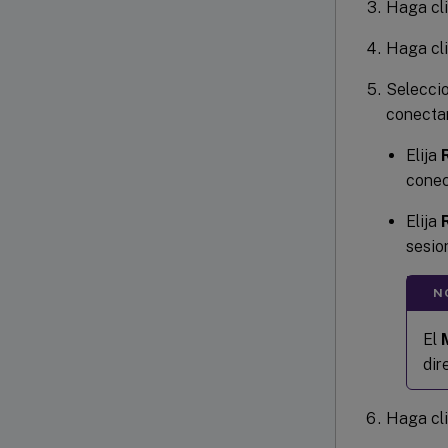
Haga cl
Haga cl
Selecci
conectar
Elija
conec
Elija
sesio
N
El
dir
Haga cl