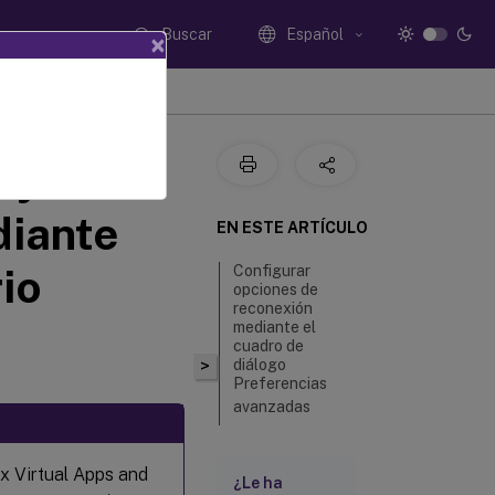
Buscar
Español
×
 y
diante
EN ESTE ARTÍCULO
rio
Configurar
opciones de
reconexión
mediante el
cuadro de
>
diálogo
Preferencias
avanzadas
ix Virtual Apps and
¿Le ha