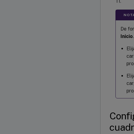
TI.
NOT
De fo
Inicio
.
Eli
car
pro
Eli
car
pro
Confi
cuadr