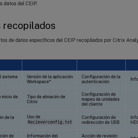
os datos del CEIP.
 recopilados
os de datos específicos del CEIP recopilados por Citrix Anal
l sistema
Versión de la aplicación
Configuración de la
Inf
*
Workspace*
autenticación
Configuración de
inicio de
Tipo de almacén de
mapeo de unidades
Citrix
del cliente
Uso de
n de la
Configuración de
Inf
Recieverconfig.txt
redirección de USB
HD
ción de
Información del
Acción de revisión