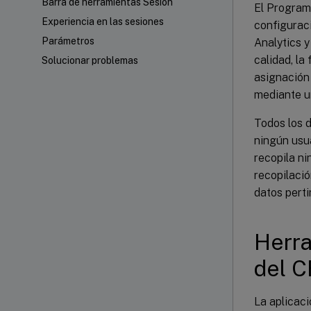
Barra de herramientas Sesión
El Programa
Experiencia en las sesiones
configuraci
Parámetros
Analytics y
calidad, la
Solucionar problemas
asignación 
mediante un
Todos los d
ningún usua
recopila ni
recopilació
datos perti
Herra
del C
La aplicaci