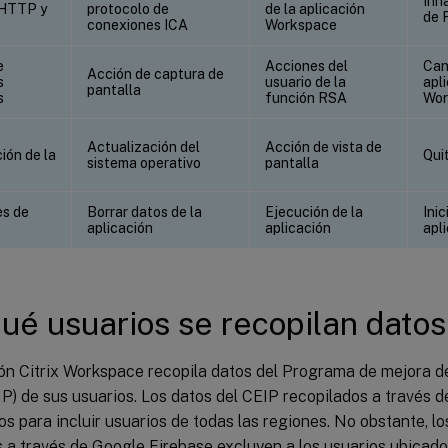
Inha
 HTTP y
protocolo de
de la aplicación
de 
conexiones ICA
Workspace
e
Acciones del
Can
Acción de captura de
s
usuario de la
apl
pantalla
s
función RSA
Wor
Actualización del
Acción de vista de
ión de la
Qui
sistema operativo
pantalla
s de
Borrar datos de la
Ejecución de la
Inic
aplicación
aplicación
apl
ué usuarios se recopilan datos
ón Citrix Workspace recopila datos del Programa de mejora de
IP) de sus usuarios. Los datos del CEIP recopilados a través d
s para incluir usuarios de todas las regiones. No obstante, l
s a través de Google Firebase excluyen a los usuarios ubicad