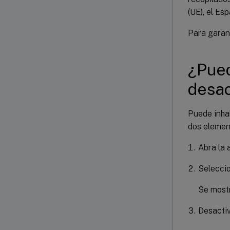
(UE), el Es
Para garant
¿Pued
desac
Puede inhab
dos element
Abra la 
Selecci
Se mostr
Desactiv