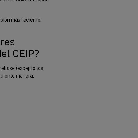
rsión más reciente.
ores
del CEIP?
irebase (excepto los
iguiente manera: