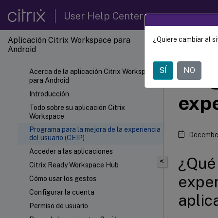
User Help Center
Aplicación Citrix Workspace para
¿Quiere cambiar al si
Aplica
Android
SÍ
NO
Acerca de la aplicación Citrix Workspace
Prog
para Android
Introducción
expe
Todo sobre su aplicación Citrix
Workspace
Programa para la mejora de la experiencia
Decembe
del usuario (CEIP)
Acceder a las aplicaciones
¿Qué 
<
Citrix Ready Workspace Hub
exper
Cómo usar los gestos
Configurar la cuenta
aplic
Permiso de usuario