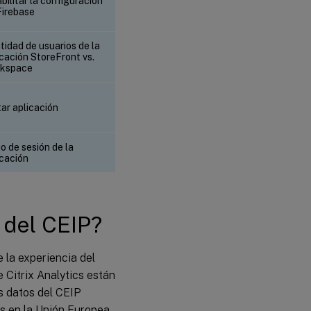
bilitar la configuración
Firebase
tidad de usuarios de la
icación StoreFront vs.
kspace
tar aplicación
io de sesión de la
icación
 del CEIP?
 la experiencia del
e Citrix Analytics están
os datos del CEIP
os en la Unión Europea