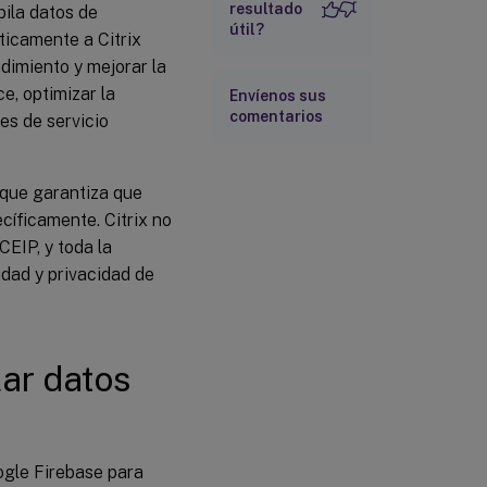
resultado
del CEIP
pila datos de
útil?
ticamente a Citrix
Datos recopilados
ndimiento y mejorar la
e, optimizar la
Envíenos sus
¿De qué usuarios
comentarios
es de servicio
se recopilan datos
del CEIP?
¿Pueden los
 que garantiza que
usuarios y
administradores
cíficamente. Citrix no
desactivar la
CEIP, y toda la
recopilación de
idad y privacidad de
datos del CEIP?
lar datos
oogle Firebase para