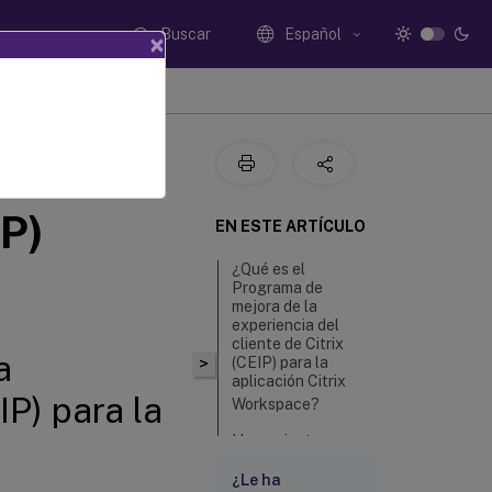
Buscar
Español
×
 la
IP)
EN ESTE ARTÍCULO
¿Qué es el
Programa de
mejora de la
experiencia del
cliente de Citrix
a
>
(CEIP) para la
aplicación Citrix
IP) para la
Workspace?
Herramientas
utilizadas para
recopilar datos
¿Le ha