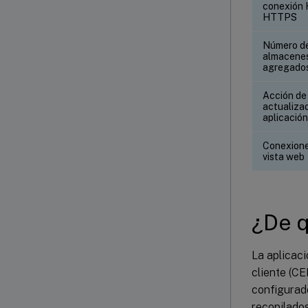
conexión
HTTPS
Número d
almacene
agregado
Acción de
actualizac
aplicación
Conexione
vista web
¿De q
La aplicaci
cliente (CE
configurado
recopilado