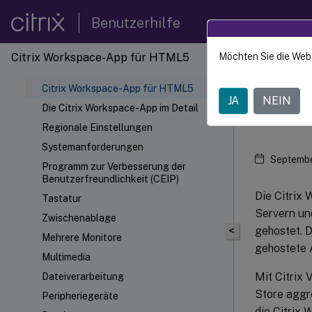
Benutzerhilfe
Citrix Workspace-App für HTML5
Möchten Sie die Web
Citrix
Citrix Workspace-App für HTML5
JA
NEIN
Cit
Die Citrix Workspace-App im Detail
Regionale Einstellungen
Systemanforderungen
Septembe
Programm zur Verbesserung der
Benutzerfreundlichkeit (CEIP)
Die Citrix
Tastatur
Servern und
Zwischenablage
gehostet. 
<
Mehrere Monitore
gehostete 
Multimedia
Mit Citrix
Dateiverarbeitung
Store aggre
Peripheriegeräte
die Citrix 