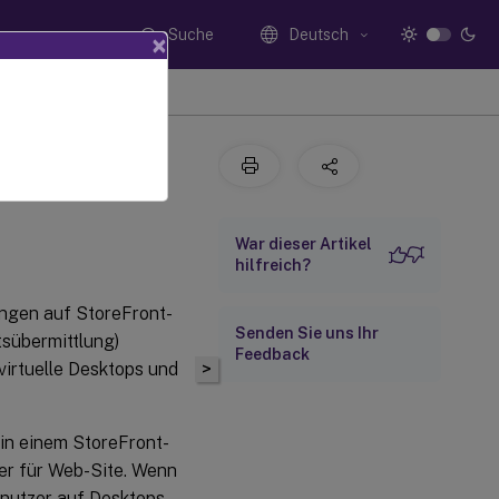
Suche
Deutsch
×
HTML5
War dieser Artikel
hilfreich?
ngen auf StoreFront-
Senden Sie uns Ihr
tsübermittlung)
Feedback
virtuelle Desktops und
>
 in einem StoreFront-
ver für Web-Site. Wenn
enutzer auf Desktops