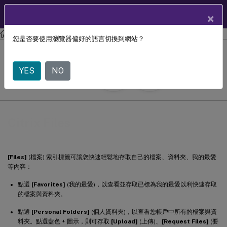
TW
使用者說明中心
×
Citrix Workspace 應用程式
iOS 版 Citrix Workspace 應用程式
您是否要使用瀏覽器偏好的語言切換到網站？
Citrix Files
YES
NO
March 15, 2021
Citrix Files
[Files]
(檔案) 索引標籤可讓您快速輕鬆地存取自己的檔案、資料夾、我的最愛
等內容：
點選
[Favorites]
(我的最愛)，以查看並存取已標為我的最愛以利快速存取
的檔案與資料夾。
點選
[Personal Folders]
(個人資料夾)，以查看您帳戶中所有的檔案與資
料夾。點選藍色 + 圖示，則可存取
[Upload]
(上傳)、
[Request Files]
(要