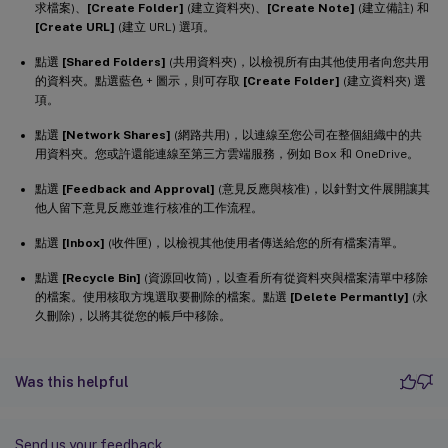
求檔案)、
[Create Folder]
(建立資料夾)、
[Create Note]
(建立備註) 和
[Create URL]
(建立 URL) 選項。
點選
[Shared Folders]
(共用資料夾)，以檢視所有由其他使用者向您共用
的資料夾。點選藍色 + 圖示，則可存取
[Create Folder]
(建立資料夾) 選
項。
點選
[Network Shares]
(網路共用)，以連線至您公司在整個組織中的共
用資料夾。您或許還能連線至第三方雲端服務，例如 Box 和 OneDrive。
點選
[Feedback and Approval]
(意見反應與核准)，以針對文件展開讓其
他人留下意見反應並進行核准的工作流程。
點選
[Inbox]
(收件匣)，以檢視其他使用者傳送給您的所有檔案清單。
點選
[Recycle Bin]
(資源回收筒)，以查看所有從資料夾與檔案清單中移除
的檔案。使用核取方塊選取要刪除的檔案。點選
[Delete Permantly]
(永
久刪除)，以將其從您的帳戶中移除。
Was this helpful
Send us your feedback