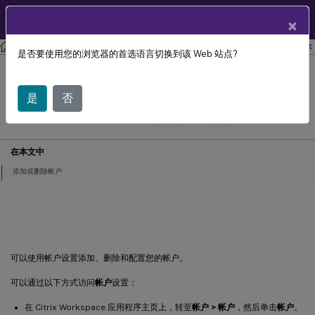
ZH
用户帮助中心
×
Citrix Workspace 应用程序
适用于 Mac 的 Citrix Workspace 应用程序
是否要使用您的浏览器的首选语言切换到该 Web 站点?
管理帐户
是
否
September 19,
2023
在本文中
添加或删除帐户
管理帐户
可以使用帐户设置添加、删除和配置您的帐户。
可以通过以下方式访问
帐户
设置：
在 Citrix Workspace 应用程序主页上，转至
帐户 > 帐户
，然后单击
帐户
。