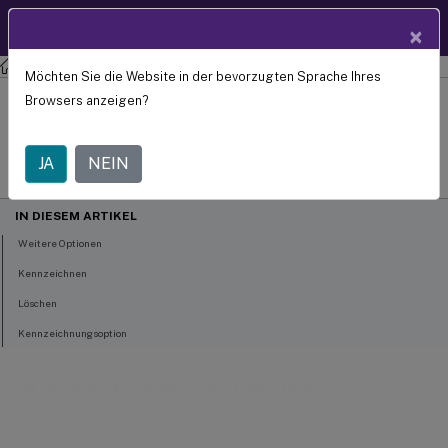
DE
Benutzerhilfe
×
Secure Mail
Möchten Sie die Website in der bevorzugten Sprache Ihres
Wischaktionen verwenden
Browsers anzeigen?
JA
NEIN
IN DIESEM ARTIKEL
Weitere Optionen
Kennzeichnen
Löschen
Kennzeichnungsoption
Wischaktionen verwenden