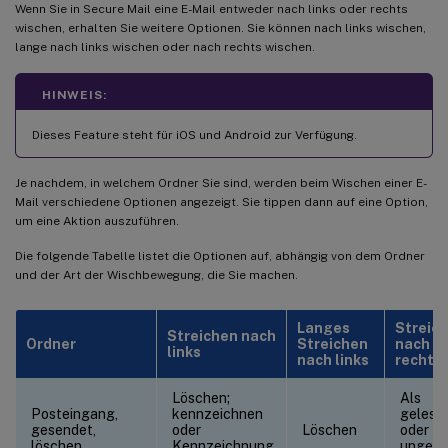
Wenn Sie in Secure Mail eine E-Mail entweder nach links oder rechts
wischen, erhalten Sie weitere Optionen. Sie können nach links wischen,
lange nach links wischen oder nach rechts wischen.
HINWEIS:
Dieses Feature steht für iOS und Android zur Verfügung.
Je nachdem, in welchem Ordner Sie sind, werden beim Wischen einer E-
Mail verschiedene Optionen angezeigt. Sie tippen dann auf eine Option,
um eine Aktion auszuführen.
Die folgende Tabelle listet die Optionen auf, abhängig von dem Ordner
und der Art der Wischbewegung, die Sie machen.
Langes
Streic
Streichen nach
Ordner
Streichen
nach
links
nach links
rechts
Löschen;
Als
Posteingang,
kennzeichnen
gelese
gesendet,
oder
Löschen
oder
löschen
Kennzeichnung
ungele