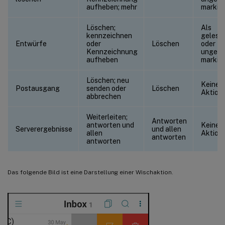
aufheben; mehr
markie
Löschen;
Als
kennzeichnen
gelese
Entwürfe
oder
Löschen
oder
Kennzeichnung
ungele
aufheben
markie
Löschen; neu
Keine
Postausgang
senden oder
Löschen
Aktion
abbrechen
Weiterleiten;
Antworten
antworten und
Keine
Serverergebnisse
und allen
allen
Aktion
antworten
antworten
Das folgende Bild ist eine Darstellung einer Wischaktion.