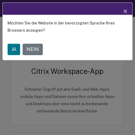
DE
Benutzerhilfe
×
Möchten Sie die Website in der bevorzugten Sprache Ihres
Browsers anzeigen?
JA
NEIN
Citrix Workspace-App
Schneller Zugriff auf alle SaaS- und Web-Apps,
mobile Apps und Dateien sowie Ihre virtuellen Apps
und Desktops über eine leicht zu bedienende,
umfassende Benutzeroberfläche.